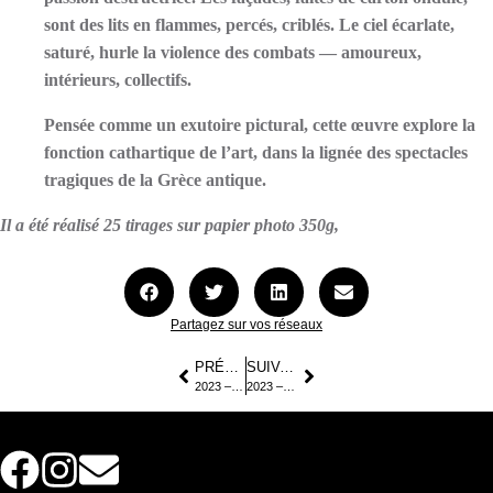
sont des lits en flammes, percés, criblés. Le ciel écarlate,
saturé, hurle la violence des combats — amoureux,
intérieurs, collectifs.
Pensée comme un exutoire pictural, cette œuvre explore la
fonction cathartique de l’art, dans la lignée des spectacles
tragiques de la Grèce antique.
Il a été réalisé 25 tirages sur papier photo 350g,
Partagez sur vos réseaux
PRÉCÉDENT
SUIVANT
2023 – Scary Monster – 100 X 100 cm
2023 – Red Right Hand – 100 X 100 cm