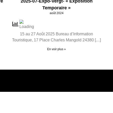
re
2025-07-Expo-Vergt- « Exposition
Temporaire »
août 2024
15 au 27 Août 2025 Bureau d’Information
Touristique, 17 Place Charles Mangold 24380 […]
En voir plus »