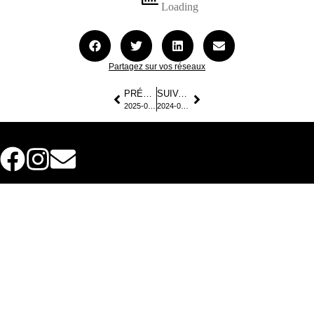
Partagez sur vos réseaux
PRÉCÉDENT
SUIVANT
2025-07-Expo-Vergt- « Exposition Temporaire »
2024-09-Expo-Artotheque-Trelissac « Saison 13 »